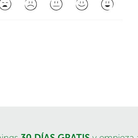
30 DÍAS GRATIS
hings
y empieza a 