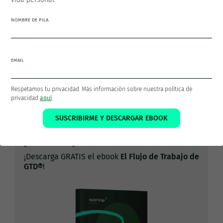
Francisco Sáez
@franciscojsaez
NOMBRE DE PILA
Francisco es el fundador y CEO de
FacileThings
. Es también
un Ingeniero en Informática al que le apasiona la
EMAIL
productividad personal y la filosofía GTD como medios para
lograr una vida mejor.
Respetamos tu privacidad. Más información sobre nuestra política de
privacidad
aquí
.
SUSCRIBIRME Y DESCARGAR EBOOK
Los 5 pasos que pondrán tu vida
y tu trabajo en orden
¡Descarga GRATIS el ebook
El Flujo de Trabajo de
GTD®
!