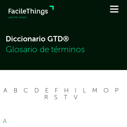
Diccionario GTD®
Glosario de términos
A
B
C
D
E
F
H
I
L
M
O
P
R
S
T
V
A