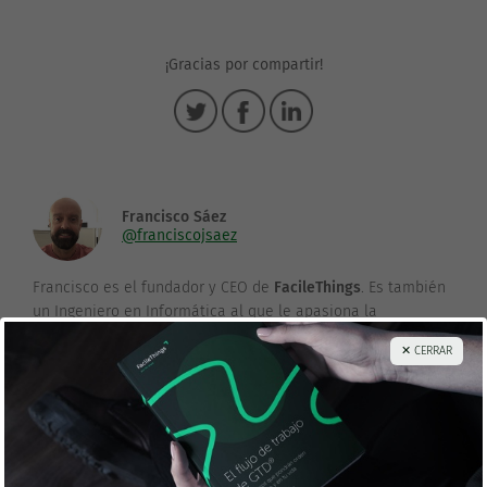
¡Gracias por compartir!
Francisco Sáez
@franciscojsaez
Francisco es el fundador y CEO de
FacileThings
. Es también
un Ingeniero en Informática al que le apasiona la
productividad personal y la filosofía GTD como medios para
✕ CERRAR
lograr una vida mejor.
Los 5 pasos que pondrán tu vida