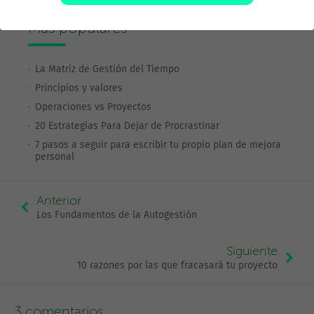
Más populares
La Matriz de Gestión del Tiempo
Principios y valores
Operaciones vs Proyectos
20 Estrategias Para Dejar de Procrastinar
7 pasos a seguir para escribir tu propio plan de mejora
personal
Anterior
Los Fundamentos de la Autogestión
Siguiente
10 razones por las que fracasará tu proyecto
3 comentarios