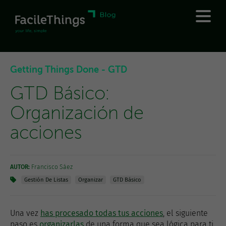
Getting Things Done - GTD
GTD Básico:
Organización de
acciones
AUTOR:
Francisco Sáez
Gestión De Listas
Organizar
GTD Básico
Una vez
has procesado todas tus acciones
, el siguiente
paso es
organizarlas
de una forma que sea lógica para ti,