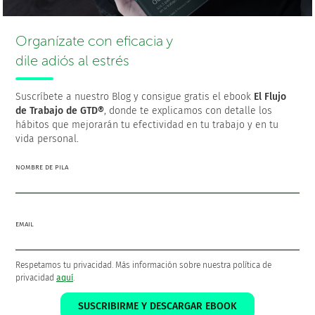
y tu trabajo en orden
¡Descarga GRATIS el ebook
El Flujo de Trabajo de
Organízate con eficacia y
GTD®
!
dile adiós al estrés
Suscríbete a nuestro Blog y consigue gratis el ebook
El Flujo
de Trabajo de GTD®
, donde te explicamos con detalle los
hábitos que mejorarán tu efectividad en tu trabajo y en tu
vida personal.
NOMBRE DE PILA
EMAIL
Respetamos tu privacidad. Más información sobre nuestra política de
privacidad
aquí
.
SUSCRÍBETE AL BLOG
SUSCRIBIRME Y DESCARGAR EBOOK