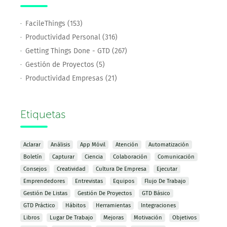
FacileThings (153)
Productividad Personal (316)
Getting Things Done - GTD (267)
Gestión de Proyectos (5)
Productividad Empresas (21)
Etiquetas
Aclarar
Análisis
App Móvil
Atención
Automatización
Boletín
Capturar
Ciencia
Colaboración
Comunicación
Consejos
Creatividad
Cultura De Empresa
Ejecutar
Emprendedores
Entrevistas
Equipos
Flujo De Trabajo
Gestión De Listas
Gestión De Proyectos
GTD Básico
GTD Práctico
Hábitos
Herramientas
Integraciones
Libros
Lugar De Trabajo
Mejoras
Motivación
Objetivos