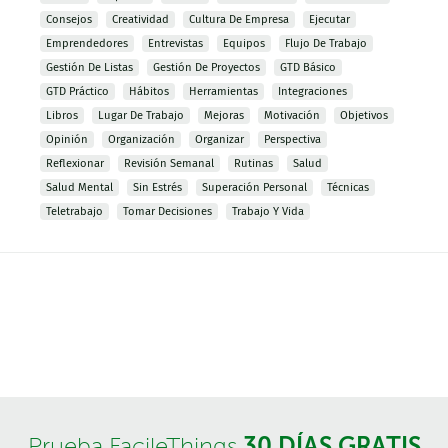
Consejos
Creatividad
Cultura De Empresa
Ejecutar
Emprendedores
Entrevistas
Equipos
Flujo De Trabajo
Gestión De Listas
Gestión De Proyectos
GTD Básico
GTD Práctico
Hábitos
Herramientas
Integraciones
Libros
Lugar De Trabajo
Mejoras
Motivación
Objetivos
Opinión
Organización
Organizar
Perspectiva
Reflexionar
Revisión Semanal
Rutinas
Salud
Salud Mental
Sin Estrés
Superación Personal
Técnicas
Teletrabajo
Tomar Decisiones
Trabajo Y Vida
30 DÍAS GRATIS
Prueba FacileThings