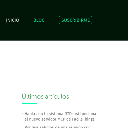
INICIO
BLOG
SUSCRIBIRME
Últimos artículos
Habla con tu sistema GTD: así funciona
el nuevo servidor MCP de FacileThings
Por qué salimos de una reunión con