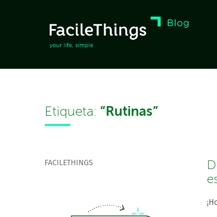
“Rutinas”
Etiqueta:
FACILETHINGS
D
e
¡Ho