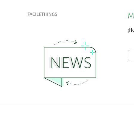
FACILETHINGS
M
¡Ho