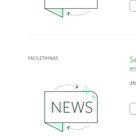
FACILETHINGS
S
e
¡Ho