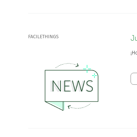
FACILETHINGS
J
¡Ho