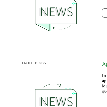
FACILETHINGS
A
La
ap
la 
qu