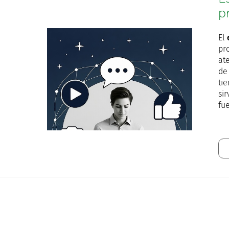
p
El
pr
at
de
ti
sir
fu