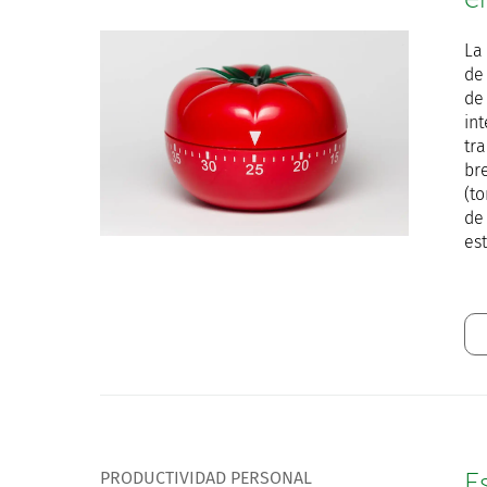
La
de
de
in
tr
br
(t
de
est
PRODUCTIVIDAD PERSONAL
E