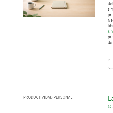
de
si
pr
Ne
li
sin
pr
de
PRODUCTIVIDAD PERSONAL
L
e