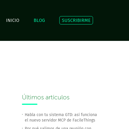
INICIO
BLOG
SUSCRIBIRME
Últimos artículos
Habla con tu sistema GTD: así funciona
el nuevo servidor MCP de FacileThings
Por qué salimos de una reunión con