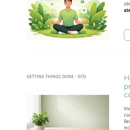
ob
at
GETTING THINGS DONE - GTD
H
p
c
Vi
co
Re
mú