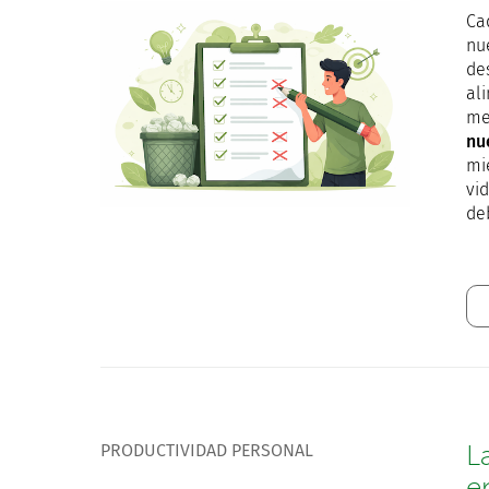
Ca
nu
des
al
me
nu
mi
vi
de
PRODUCTIVIDAD PERSONAL
L
e