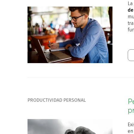
La
de
mu
tra
fu
PRODUCTIVIDAD PERSONAL
P
p
Ex
en