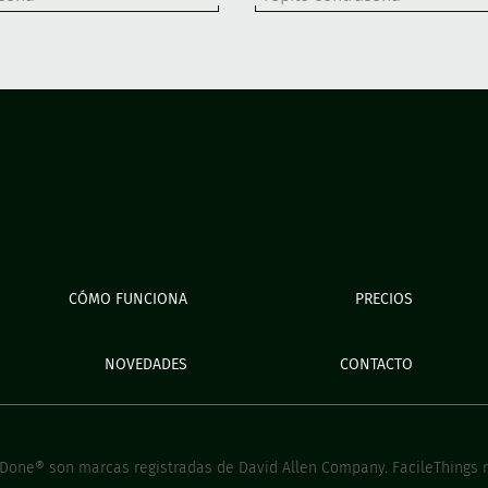
CÓMO FUNCIONA
PRECIOS
NOVEDADES
CONTACTO
 Done® son marcas registradas de David Allen Company. FacileThings n