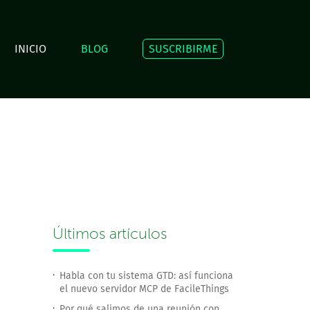
INICIO
BLOG
SUSCRIBIRME
Últimos artículos
Habla con tu sistema GTD: así funciona
el nuevo servidor MCP de FacileThings
Por qué salimos de una reunión con