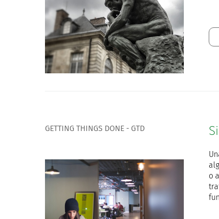
GETTING THINGS DONE - GTD
S
U
al
o 
tr
fu