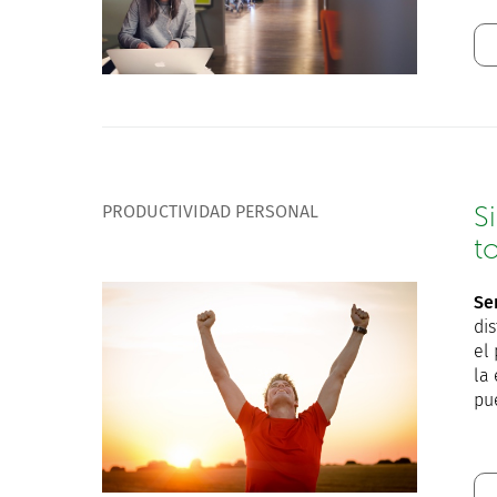
PRODUCTIVIDAD PERSONAL
S
t
Se
di
el
la
pu