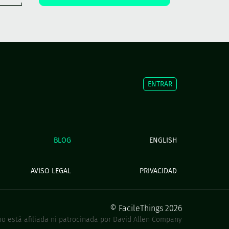
ENTRAR
BLOG
ENGLISH
AVISO LEGAL
PRIVACIDAD
© FacileThings 2026
o está afiliada ni patrocinada por David Allen Company