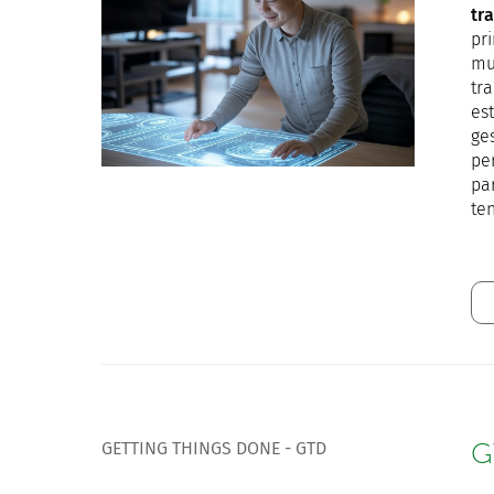
tr
pri
mu
tra
es
ges
per
pa
te
GETTING THINGS DONE - GTD
G