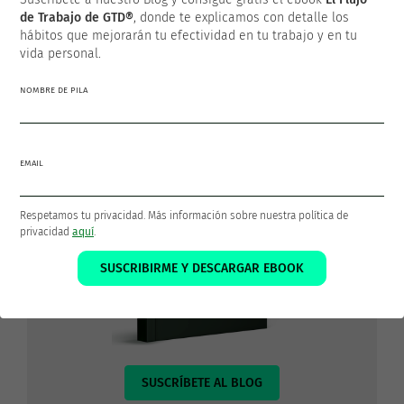
de Trabajo de GTD®
, donde te explicamos con detalle los
y tu trabajo en orden
hábitos que mejorarán tu efectividad en tu trabajo y en tu
¡Descarga GRATIS el ebook
El Flujo de Trabajo de
vida personal.
GTD®
!
NOMBRE DE PILA
EMAIL
Respetamos tu privacidad. Más información sobre nuestra política de
privacidad
aquí
.
SUSCRIBIRME Y DESCARGAR EBOOK
SUSCRÍBETE AL BLOG