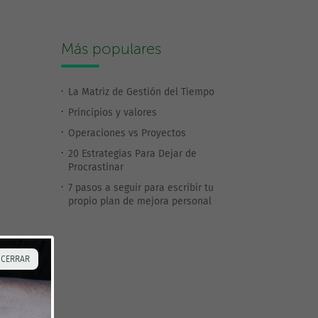
Más populares
La Matriz de Gestión del Tiempo
Principios y valores
Operaciones vs Proyectos
20 Estrategias Para Dejar de
Procrastinar
7 pasos a seguir para escribir tu
propio plan de mejora personal
 CERRAR