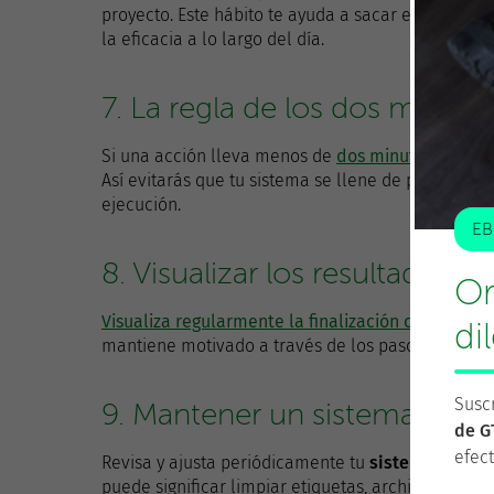
proyecto. Este hábito te ayuda a sacar el máximo 
la eficacia a lo largo del día.
7. La regla de los dos minuto
Si una acción lleva menos de
dos minutos
, hazla
Así evitarás que tu sistema se llene de pequeñas
ejecución.
EB
8. Visualizar los resultados
Or
Visualiza regularmente la finalización con éxito 
di
mantiene motivado a través de los pasos necesario
Suscr
9. Mantener un sistema fiabl
de G
efect
Revisa y ajusta periódicamente tu
sistema de org
puede significar limpiar etiquetas, archivar proyec