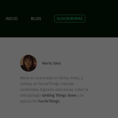
INICIO
BLOG
SUSCRIBIRME
María Sáez
María es licenciada en Bellas Artes, y
trabaja en FacileThings creando
contenidos digitales educativos sobre la
metodología
Getting Things Done
y la
aplicación
FacileThings
.