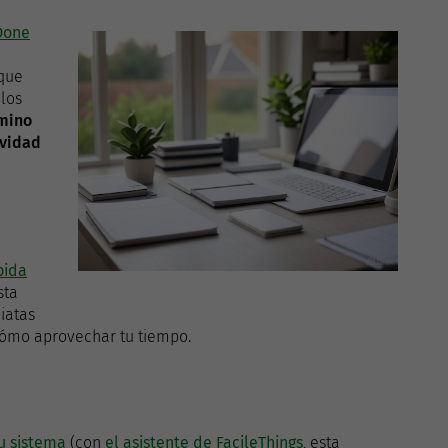
Done
 que
 los
amino
ividad
pida
sta
iatas
 cómo aprovechar tu tiempo.
tu sistema
(con
el asistente de FacileThings
, esta