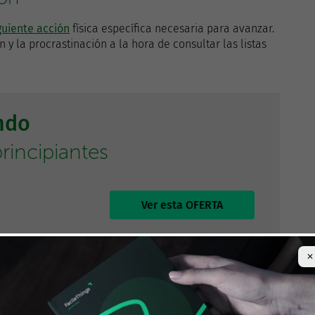
guiente acción
física específica necesaria para avanzar.
 y la procrastinación a la hora de consultar las listas
ndo
rincipiantes
Ver esta OFERTA
✕
nción del contexto
mientas necesarias, nivel de energía) en lugar de por