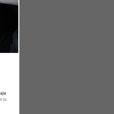
bajo
n tu