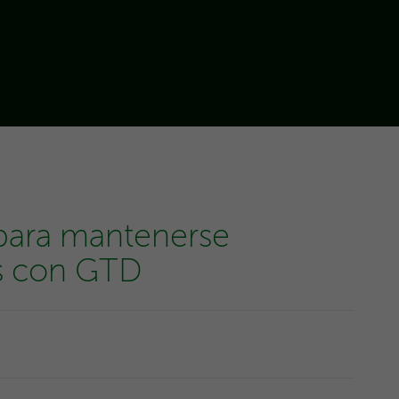
 para mantenerse
és con GTD