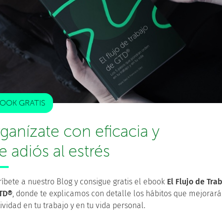
partido de tu situación y recursos actuales, aumentando
s
 inmediatamente cuando la proceses por primera vez.
 tareas que requieren más tiempo de gestión que de
OOK GRATIS
ganízate con eficacia y
de tus proyectos
. Esto aclara tu pensamiento y te
le adiós al estrés
s para alcanzar tus objetivos.
íbete a nuestro Blog y consigue gratis el ebook
El Flujo de Tra
e
TD®
, donde te explicamos con detalle los hábitos que mejorará
ividad en tu trabajo y en tu vida personal.
anización
para garantizar que sigue siendo fiable. Esto
tos terminados o redefinir la estructura de las carpetas.