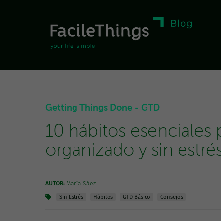
Getting Things Done - GTD
10 hábitos esenciales
organizado y sin estr
AUTOR:
María Sáez
Sin Estrés
Hábitos
GTD Básico
Consejos