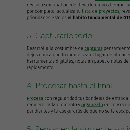
revisión semanal puede llevarte menos tiempo, u
por completo, actualiza tu
lista de proyectos
, rev
prioridades. Este es
el hábito fundamental de GT
3. Capturarlo todo
Desarrolla la costumbre de
capturar
pensamientos
dejes nunca que tu mente sea el lugar de almacen
herramientas digitales, notas en papel o notas de 
rápidamente.
4. Procesar hasta el final
Procesa
con regularidad tus bandejas de entrada p
requiere cada elemento y
organízalo
en consecuen
pendientes y te asegurarás de que no se te escap
5. Pensar en la siguiente acc