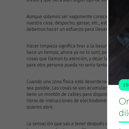
Aunque solemos ser vagamente conscientes de qu
nuestra casa, despacho, garaje, etc., este tipo de 
debemos hacer un esfuerzo para llevarlo a cabo.
Hacer limpieza significa tirar a la basura lo que 
hace un tiempo, ahora ya no lo son), poner en su s
cosas que llaman tu atención, y dejar la zona ord
para otra persona pueda no serlo tanto).
Cuando una zona física está desordenada, es ella l
EB
sea posible. Las cosas se van acumulando por sí s
tiene un montón de cables para dispositivos que y
Or
libros de instrucciones de electrodomésticos que 
quieres abrir.
di
La sensación que vas a tener después de limpiar 