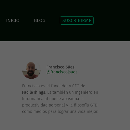
INICIO
BLOG
SUSCRIBIRME
Francisco Sáez
@franciscojsaez
Francisco es el fundador y CEO de
FacileThings
. Es también un Ingeniero en
Informática al que le apasiona la
productividad personal y la filosofía GTD
como medios para lograr una vida mejor.