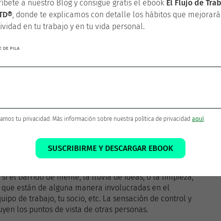
r, sin duda, de renovado control y energía.
íbete a nuestro Blog y consigue gratis el ebook
El Flujo de Tra
TD®
, donde te explicamos con detalle los hábitos que mejorará
ividad en tu trabajo y en tu vida personal.
roductividad personal?
 DE PILA
in estrés.
PRUEBA FacileThings GRATIS
amos tu privacidad. Más información sobre nuestra política de privacidad
aquí
.
SUSCRIBIRME Y DESCARGAR EBOOK
i el barrido de mente, la lluvia de ideas, o la limpieza,
 que están de alguna manera involucradas en el
quipo de trabajo, tu socio, etc. La sensación de control y
yen los puntos de vista de otras personas.