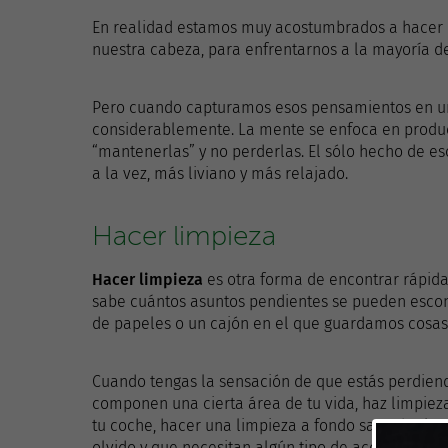
En realidad estamos muy acostumbrados a hacer
nuestra cabeza, para enfrentarnos a la mayoría de 
Pero cuando capturamos esos pensamientos en un 
considerablemente. La mente se enfoca en produc
“mantenerlas” y no perderlas. El sólo hecho de esc
a la vez, más liviano y más relajado.
Hacer limpieza
Hacer limpieza
es otra forma de encontrar rápid
sabe cuántos asuntos pendientes se pueden escon
de papeles o un cajón en el que guardamos cosas 
Cuando tengas la sensación de que estás perdiendo
componen una cierta área de tu vida, haz limpieza
tu coche, hacer una limpieza a fondo sacará a la
olvido y que necesitan algún tipo de acción.