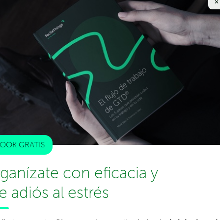
✕
e deberíamos hacer limpieza en alguna zona de
intención no queda bien fijada en la consciencia, así que
ya no hace falta (muchas cosas que eran funcionales
itio aquello que no está donde debería, capturar las
enada en un modo que a ti te resulte natural (aunque
a que te controla a ti y tratarás de evitarla siempre que
OOK GRATIS
olas, pero no se eliminan solas. De repente, un cajón
a no existen, recambios para lápices que ya no usas, y
ganízate con eficacia y
ya no tienes. Y se convierte en un cajón que nunca
le adiós al estrés
una zona que requería tu atención y de capturar todas