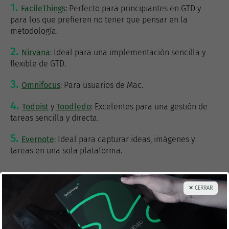
FacileThings
: Perfecto para principiantes en GTD y
para los que prefieren no tener que pensar en la
metodología.
Nirvana
: Ideal para una implementación sencilla y
flexible de GTD.
Omnifocus
: Para usuarios de Mac.
Todoist
y
Toodledo
: Excelentes para una gestión de
tareas sencilla y directa.
Evernote
: Ideal para capturar ideas, imágenes y
tareas en una sola plataforma.
Cada una de estas herramientas ofrece una serie de
✕ CERRAR
características únicas adaptadas a la productividad
digital, lo que te permite flexibilidad para personalizar y
adaptar el método GTD a tus necesidades personales o
profesionales.