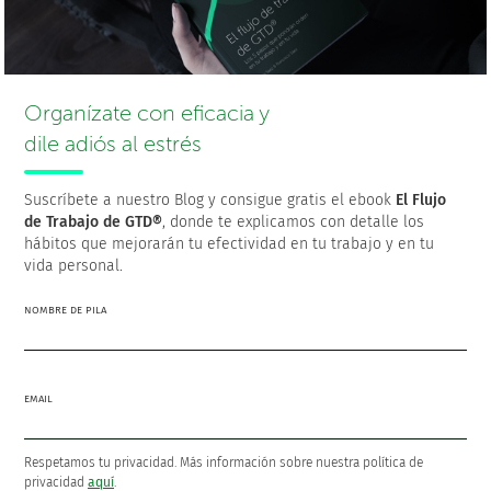
Aprende GTD®
practicando
Organízate con eficacia y
dile adiós al estrés
30% de descuento para
principiantes
Suscríbete a nuestro Blog y consigue gratis el ebook
El Flujo
de Trabajo de GTD®
, donde te explicamos con detalle los
hábitos que mejorarán tu efectividad en tu trabajo y en tu
Ver esta OFERTA
vida personal.
NOMBRE DE PILA
Superar los retos con GTD
EMAIL
A pesar de que GTD ofrece una metodología completa
para organizarse, también tiene sus desafíos. Al principio,
Respetamos tu privacidad. Más información sobre nuestra política de
muchas personas se enfrentan a la sobrecarga cognitiva,
privacidad
aquí
.