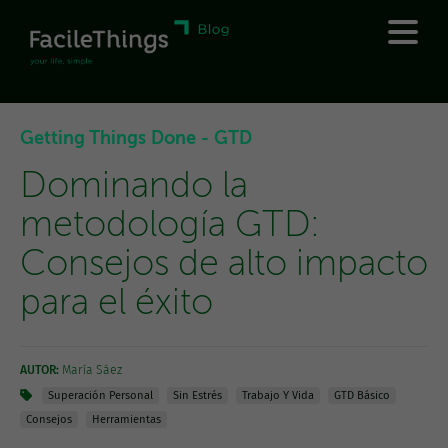
Getting Things Done - GTD
Dominando la
metodología GTD:
Consejos de alto impacto
para el éxito
AUTOR:
María Sáez
Superación Personal
Sin Estrés
Trabajo Y Vida
GTD Básico
Consejos
Herramientas