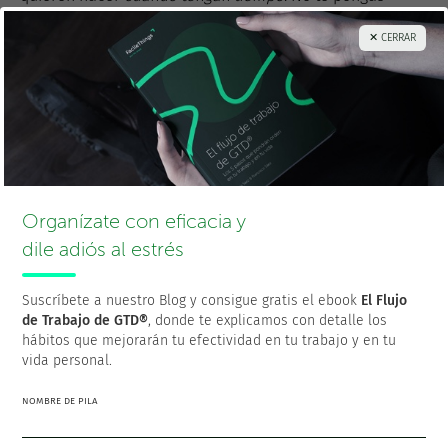
excusas.
Tener un proyecto personal es hacerlo.
Fantasear no cuenta
.
✕ CERRAR
1
Cuidado con esto porque, desgraciadamente, no siempre es
así. Todavía hay
jefecillos
que ven una
amenaza
en los
empleados que muestran iniciativas propias.
Organízate con eficacia y
¡Gracias por compartir!
dile adiós al estrés
Suscríbete a nuestro Blog y consigue gratis el ebook
El Flujo
de Trabajo de GTD®
, donde te explicamos con detalle los
hábitos que mejorarán tu efectividad en tu trabajo y en tu
vida personal.
Francisco Sáez
@franciscojsaez
NOMBRE DE PILA
Francisco es el fundador y CEO de
FacileThings
. Es también