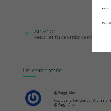
EMAIL
Respet
Anterior
Nuevo interfaz de Gestión de Proyectos [
Un comentario
@Maggi_Alex
Muy bueno, hay que construirse una 
@Maggi_Alex