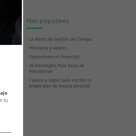
Más populares
La Matriz de Gestión del Tiempo
Principios y valores
Operaciones vs Proyectos
20 Estrategias Para Dejar de
Procrastinar
7 pasos a seguir para escribir tu
propio plan de mejora personal
bajo
n tu