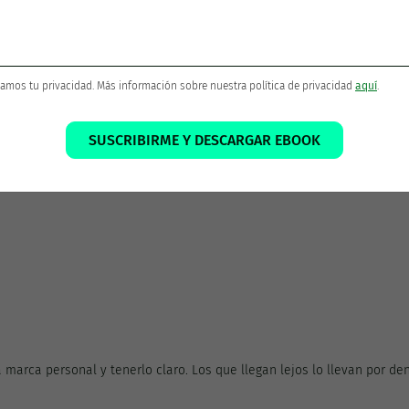
amos tu privacidad. Más información sobre nuestra política de privacidad
aquí
.
IMAGENES]
SUSCRIBIRME Y DESCARGAR EBOOK
marca personal y tenerlo claro. Los que llegan lejos lo llevan por de