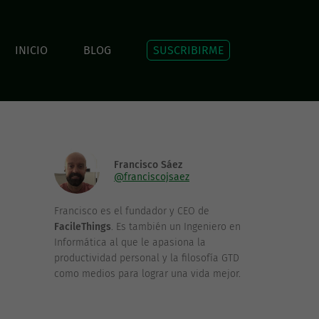
INICIO
BLOG
SUSCRIBIRME
Francisco Sáez
@franciscojsaez
Francisco es el fundador y CEO de
FacileThings
. Es también un Ingeniero en
Informática al que le apasiona la
productividad personal y la filosofía GTD
como medios para lograr una vida mejor.