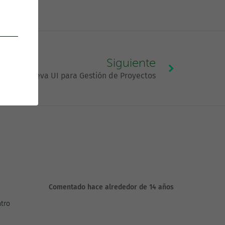
Siguiente
Nueva UI para Gestión de Proyectos
Comentado hace alrededor de 14 años
ntro