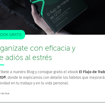
quieres dirigir para mejorar. Tienen un carácter
ograr en un periodo de tiempo concreto.
 general de acciones. Debería cubrir al menos un año y
nsuales o trimestrales, de forma que puedas focalizar
OOK GRATIS
ganízate con eficacia y
cribe en un papel todos estos conceptos y llámalo
Plan
s proyectos y acciones deben contribuir a tu estrategia
le adiós al estrés
 propósito.
íbete a nuestro Blog y consigue gratis el ebook
El Flujo de Tra
TD®
, donde te explicamos con detalle los hábitos que mejorará
ividad en tu trabajo y en tu vida personal.
¡Gracias por compartir!
 DE PILA