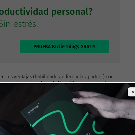
roductividad personal?
in estrés.
PRUEBA FacileThings GRATIS
ar tus ventajas (habilidades, diferencias, poder…) con
strategia
te proporcionará dirección
, pero antes de
tos:
✕
lo que eres capaz de aportar (producto/servicio), a quién
ás (ventaja competitiva).
ue quieres tener?
iduo? ¿Cómo te relacionas con los demás? Tus valores te