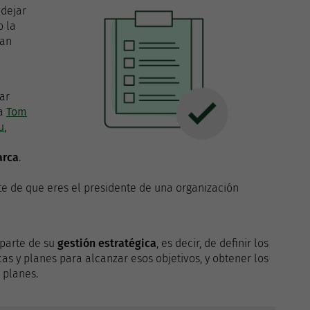
 dejar
o la
ran
ar
ba
Tom
u
,
arca
.
e de que eres el presidente de una organización
uparte de su
gestión estratégica
, es decir, de definir los
icas y planes para alcanzar esos objetivos, y obtener los
 planes.